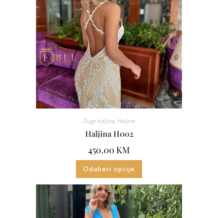
Duge haljine
,
Haljine
Haljina H002
450.00
KM
Odaberi opcije