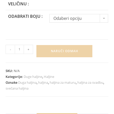
VELIČINU :
ODABRATI BOJU :
Odaberi opciju
-
+
NARUČI ODMAH
SKU:
N/A
Kategorije:
Duge haljine
,
Haljine
Oznake
Duga haljina
,
haljina
,
haljina za maturu
,
haljina za svadbu
,
svečana haljina