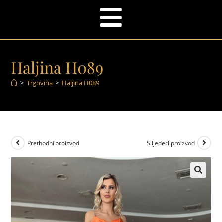
Haljina H089
>
Trgovina
>
Haljina H089
Prethodni proizvod
Slijedeći proizvod
🔍