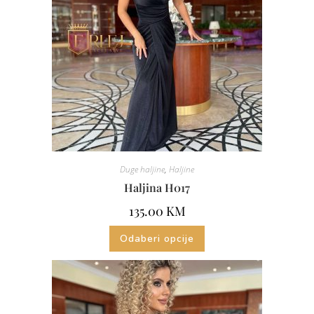
Duge haljine
,
Haljine
Haljina H017
135.00
KM
Odaberi opcije