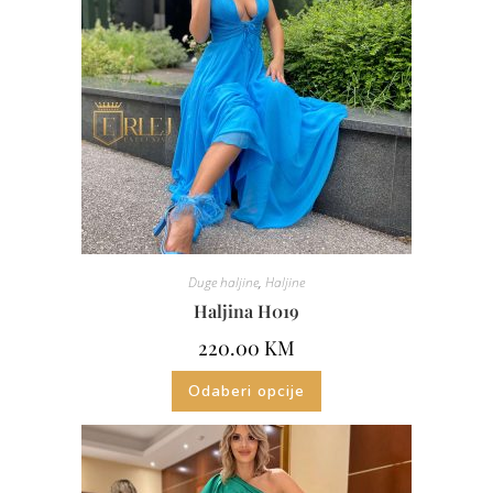
Duge haljine
,
Haljine
Haljina H019
220.00
KM
Odaberi opcije