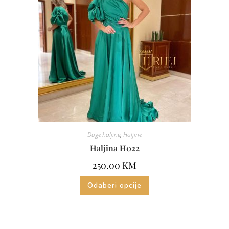
Duge haljine
,
Haljine
Haljina H022
250.00
KM
Odaberi opcije