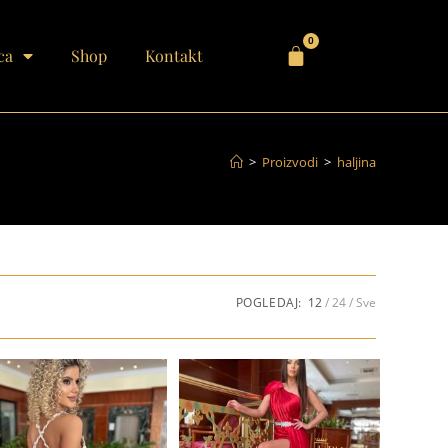
0
ca
Shop
Kontakt
>
Proizvodi
>
haljina
POGLEDAJ:
12
24
Sve