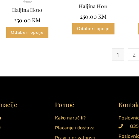
dame
Haljina H011
Haljina H010
250.00
KM
250.00
KM
Odaberi opcije
Odaberi opcije
1
2
macije
Pomoć
Kontak
a
Kako naručiti?
Poslovnic
035/
t
Plaćanje i dostava
Poslovnic
Pravila privatnosti