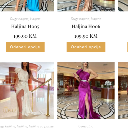
Duge haljine
,
Haljine
Duge haljine
,
Haljine
Haljina H005
Haljina H006
199.90
KM
199.90
KM
Odaberi opcije
Odaberi opcije
ge haljine
,
Haljine
,
Haljine za punije
Generalno