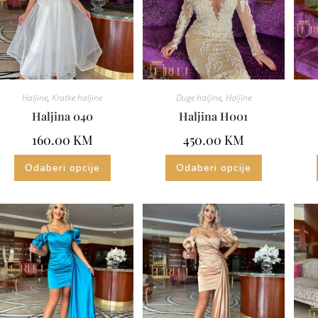
Haljine
,
Kratke haljine
Duge haljine
,
Haljine
Haljina 040
Haljina H001
160.00
KM
450.00
KM
Odaberi opcije
Odaberi opcije