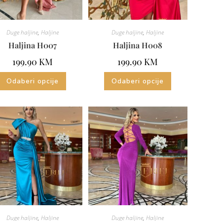
Duge haljine
,
Haljine
Duge haljine
,
Haljine
Haljina H007
Haljina H008
199.90
KM
199.90
KM
Odaberi opcije
Odaberi opcije
Duge haljine
,
Haljine
Duge haljine
,
Haljine