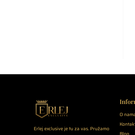
Infor
O nam
Kontak
Erlej exclusive je tu za vas. Pružamo
Blog