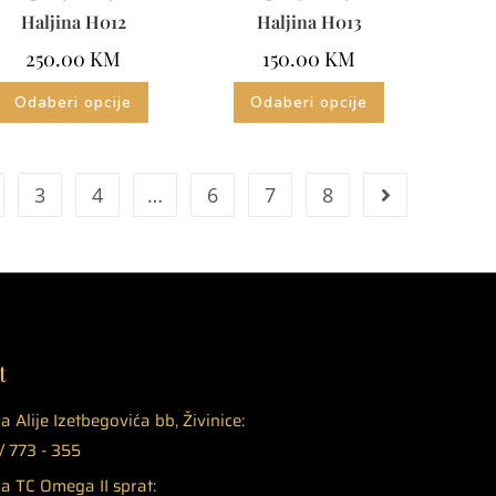
Haljina H012
Haljina H013
250.00
KM
150.00
KM
Odaberi opcije
Odaberi opcije
3
4
…
6
7
8
t
a Alije Izetbegovića bb, Živinice:
 773 - 355
a TC Omega II sprat: