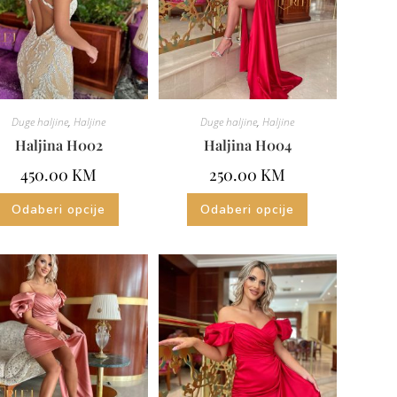
Duge haljine
,
Haljine
Duge haljine
,
Haljine
Haljina H002
Haljina H004
450.00
KM
250.00
KM
Odaberi opcije
Odaberi opcije