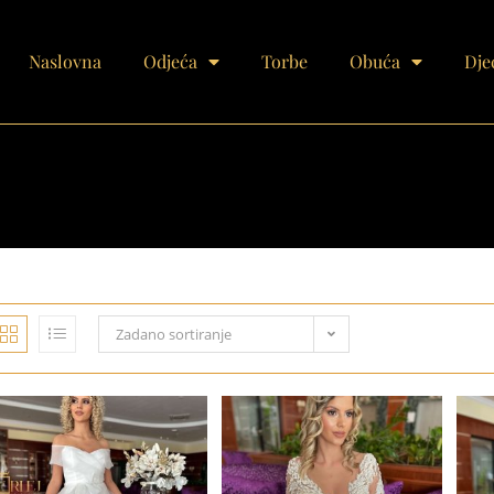
Naslovna
Odjeća
Torbe
Obuća
Dje
Zadano sortiranje