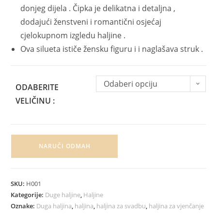
donjeg dijela . Čipka je delikatna i detaljna ,
dodajući ženstveni i romantični osjećaj
cjelokupnom izgledu haljine .
Ova silueta ističe žensku figuru i i naglašava struk .
Odaberi opciju
ODABERITE
VELIČINU :
NARUČI ODMAH
SKU:
H001
Kategorije:
Duge haljine
,
Haljine
Oznake:
Duga haljina
,
haljina
,
haljina za svadbu
,
haljina za vjenčanje