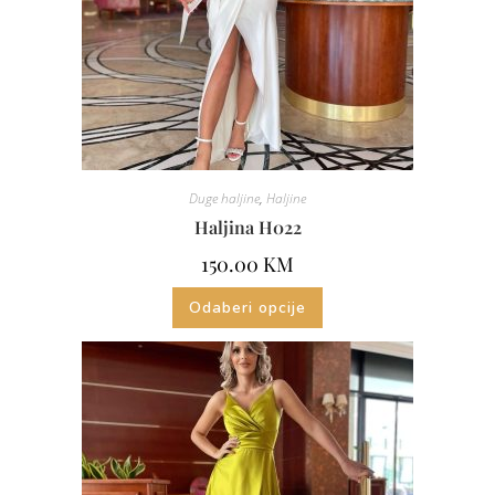
Duge haljine
,
Haljine
Haljina H022
150.00
KM
Odaberi opcije