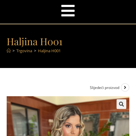
Haljina H001
>
Trgovina
>
Haljina H001
Slijedeći proizvod
🔍