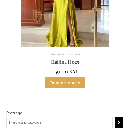
Duge haljine
,
Haljine
Haljina H025
150.00
KM
Odaberi opcije
Pretraga