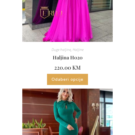
Duge haljine
,
Haljine
Haljina H020
220.00
KM
Odaberi opcije