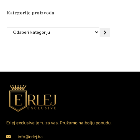
Kategorije proizvoda
Erlej exclusive je tu za vas. Pružamo najbolju ponudu.
info@erlej.ba