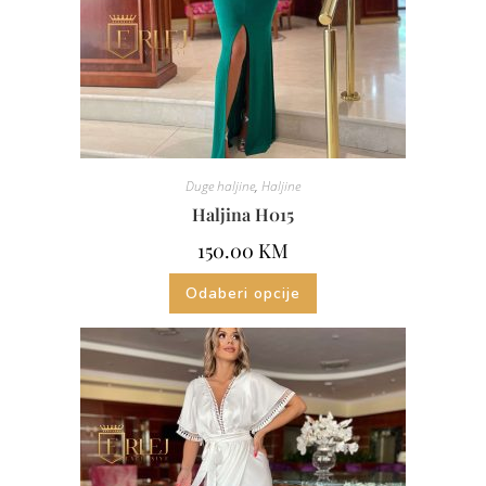
Duge haljine
,
Haljine
Haljina H015
150.00
KM
Odaberi opcije