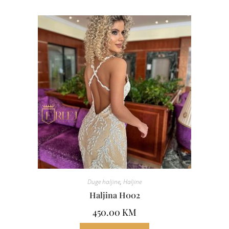
Duge haljine
,
Haljine
Haljina H002
450.00
KM