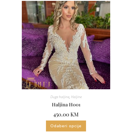
Duge haljine
,
Haljine
Haljina H001
450.00
KM
Odaberi opcije