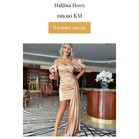
Haljina H005
199.90
KM
Odaberi opcije