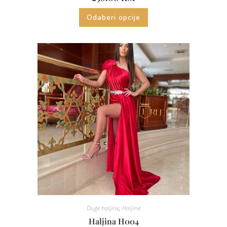
Odaberi opcije
Duge haljine
,
Haljine
Haljina H004