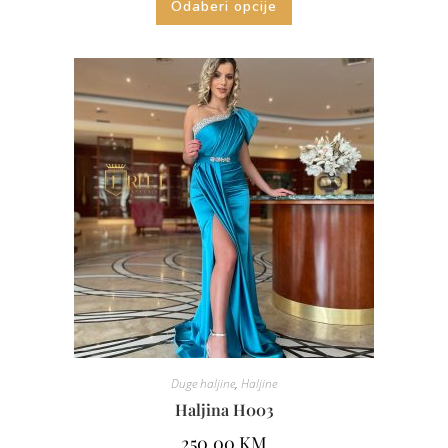
Odaberi opcije
Duge haljine
,
Haljine
Haljina H003
250.00
KM