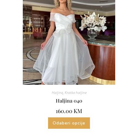
Haljine
,
Kratke haljine
Haljina 040
160.00
KM
Odaberi opcije