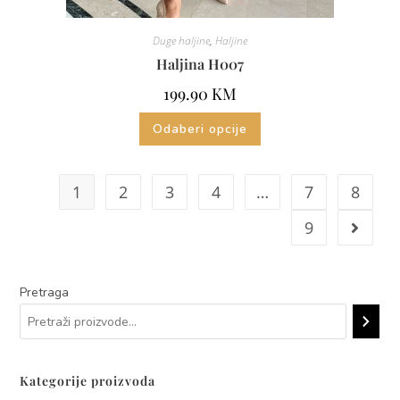
Duge haljine
,
Haljine
Haljina H007
199.90
KM
Odaberi opcije
1
2
3
4
…
7
8
9
Pretraga
Kategorije proizvoda