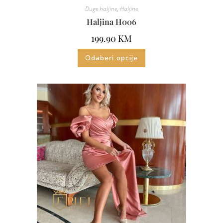
Duge haljine
,
Haljine
Haljina H006
199.90
KM
Odaberi opcije