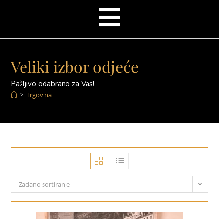
Veliki izbor odjeće
Pažljivo odabrano za Vas!
>
Trgovina
Zadano sortiranje