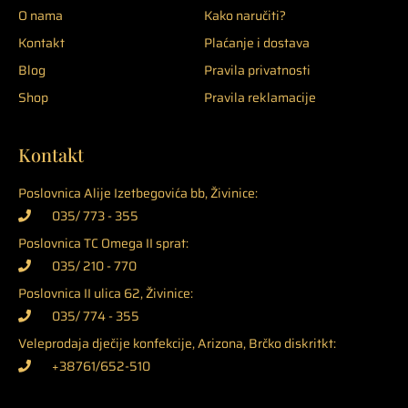
O nama
Kako naručiti?
Kontakt
Plaćanje i dostava
Blog
Pravila privatnosti
Shop
Pravila reklamacije
Kontakt
Poslovnica Alije Izetbegovića bb, Živinice:
035/ 773 - 355
Poslovnica TC Omega II sprat:
035/ 210 - 770
Poslovnica II ulica 62, Živinice:
035/ 774 - 355
Veleprodaja dječije konfekcije, Arizona, Brčko diskritkt:
+38761/652-510