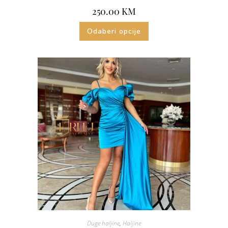
250.00
KM
Odaberi opcije
Duge haljine
,
Haljine