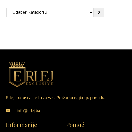
Erlej exclusive je tu za vas. Pružamo najbolju ponudu.
info@erlej.ba
Informacije
Pomoć