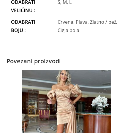
ODABRATI
S, M, L
VELIČINU :
ODABRATI
Crvena, Plava, Zlatno / bež,
BOJU :
Cigla boja
Povezani proizvodi