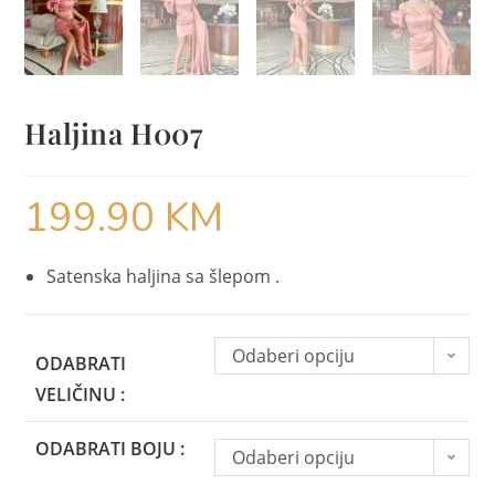
Haljina H007
199.90
KM
Satenska haljina sa šlepom .
Odaberi opciju
ODABRATI
VELIČINU :
ODABRATI BOJU :
Odaberi opciju