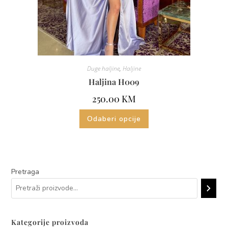
Duge haljine
,
Haljine
Haljina H009
250.00
KM
Odaberi opcije
Pretraga
Kategorije proizvoda