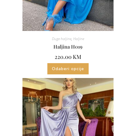
Duge haljine
,
Haljine
Haljina H019
220.00
KM
Odaberi opcije