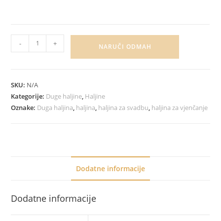
-
+
NARUČI ODMAH
SKU:
N/A
Kategorije:
Duge haljine
,
Haljine
Oznake:
Duga haljina
,
haljina
,
haljina za svadbu
,
haljina za vjenčanje
Dodatne informacije
Dodatne informacije