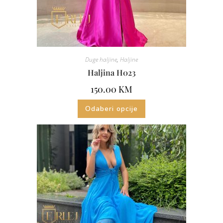
Duge haljine
,
Haljine
Haljina H023
150.00
KM
Odaberi opcije