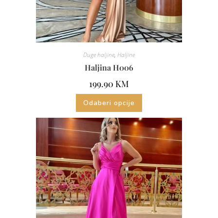
Duge haljine
,
Haljine
Haljina H006
199.90
KM
Odaberi opcije