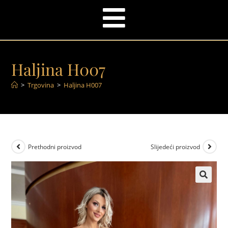
Haljina H007
>
Trgovina
>
Haljina H007
Prethodni proizvod
Slijedeći proizvod
🔍