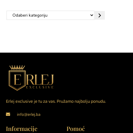
Erlej exclusive je tu za vas. Pružamo najbolju ponudu.
info@erlej.ba
Informacije
Pomoć