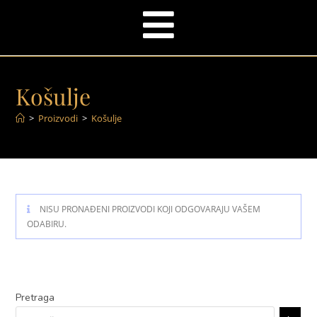
Košulje
>
Proizvodi
>
Košulje
NISU PRONAĐENI PROIZVODI KOJI ODGOVARAJU VAŠEM
ODABIRU.
Pretraga