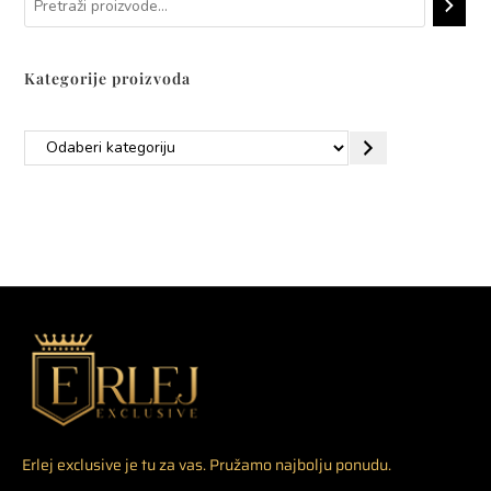
Kategorije proizvoda
Erlej exclusive je tu za vas. Pružamo najbolju ponudu.