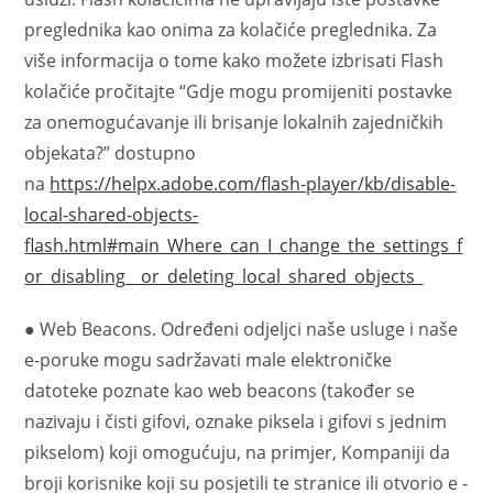
preglednika kao onima za kolačiće preglednika. Za
više informacija o tome kako možete izbrisati Flash
kolačiće pročitajte “Gdje mogu promijeniti postavke
za onemogućavanje ili brisanje lokalnih zajedničkih
objekata?” dostupno
na
https://helpx.adobe.com/flash-player/kb/disable-
local-shared-objects-
flash.html#main_Where_can_I_change_the_settings_f
or_disabling__or_deleting_local_shared_objects_
● Web Beacons. Određeni odjeljci naše usluge i naše
e-poruke mogu sadržavati male elektroničke
datoteke poznate kao web beacons (također se
nazivaju i čisti gifovi, oznake piksela i gifovi s jednim
pikselom) koji omogućuju, na primjer, Kompaniji da
broji korisnike koji su posjetili te stranice ili otvorio e -