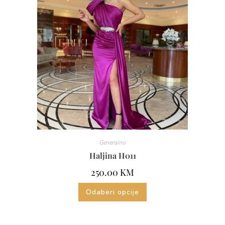
Generalno
Haljina H011
250.00
KM
Odaberi opcije