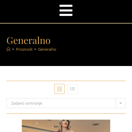
Generalno
>
Proizvodi
>
Generalno
Zadano sortiranje