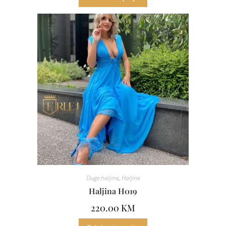
Duge haljine
,
Haljine
Haljina H019
220.00
KM