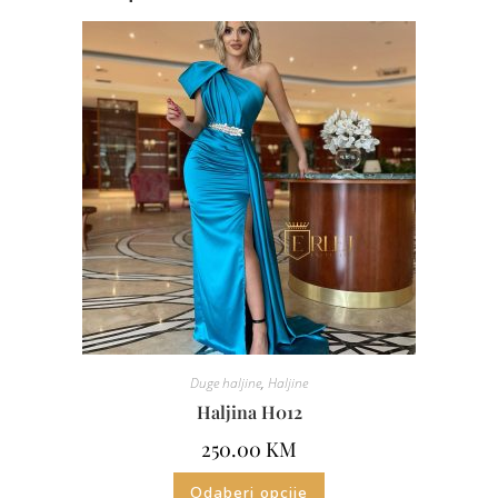
Duge haljine
,
Haljine
Haljina H012
250.00
KM
Odaberi opcije