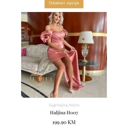
Odaberi opcije
Duge haljine
,
Haljine
Haljina H007
199.90
KM