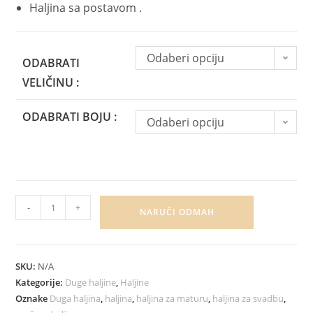
Haljina sa postavom .
Odaberi opciju
ODABRATI
VELIČINU :
ODABRATI BOJU :
Odaberi opciju
-
+
NARUČI ODMAH
SKU:
N/A
Kategorije:
Duge haljine
,
Haljine
Oznake
Duga haljina
,
haljina
,
haljina za maturu
,
haljina za svadbu
,