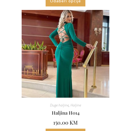
Odaberi opcije
Duge haljine
,
Haljine
Haljina H014
150.00
KM