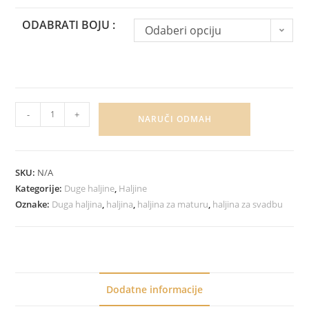
ODABRATI BOJU :
Odaberi opciju
-
+
NARUČI ODMAH
SKU:
N/A
Kategorije:
Duge haljine
,
Haljine
Oznake:
Duga haljina
,
haljina
,
haljina za maturu
,
haljina za svadbu
Dodatne informacije