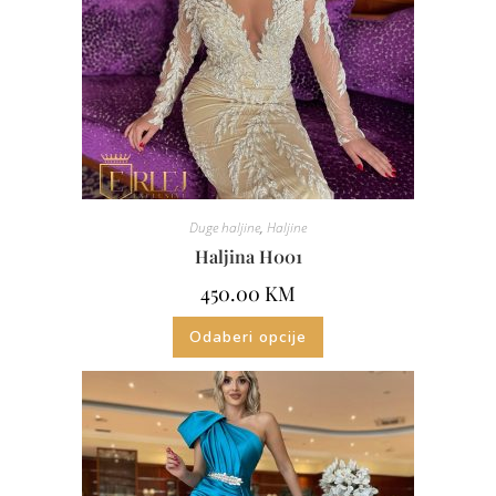
Duge haljine
,
Haljine
Haljina H001
450.00
KM
Odaberi opcije