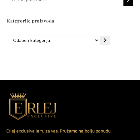
Kategorije proizvoda
Erlej exclusive je tu za vas. Pružamo najbolju ponudu.