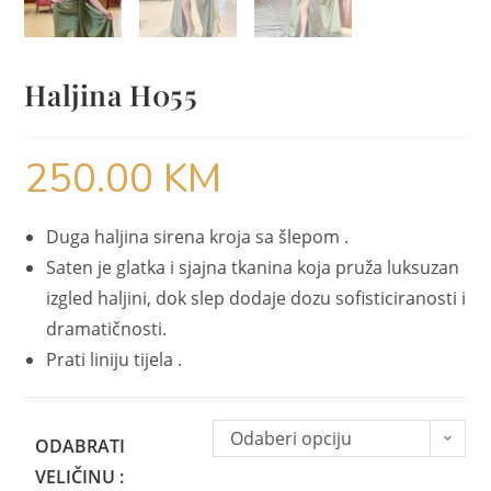
Haljina H055
250.00
KM
Duga haljina sirena kroja sa šlepom .
Saten je glatka i sjajna tkanina koja pruža luksuzan
izgled haljini, dok slep dodaje dozu sofisticiranosti i
dramatičnosti.
Prati liniju tijela .
Odaberi opciju
ODABRATI
VELIČINU :