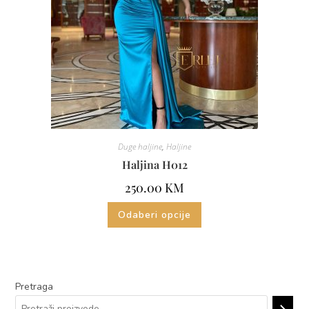
Duge haljine
,
Haljine
Haljina H012
250.00
KM
Odaberi opcije
Pretraga