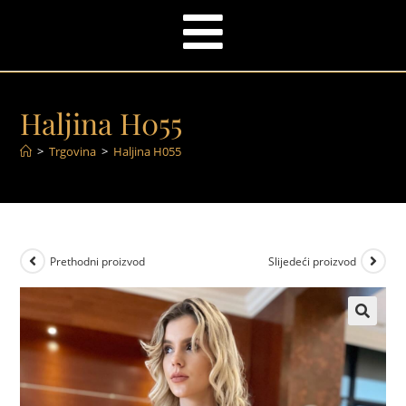
Haljina H055
>
Trgovina
>
Haljina H055
Prethodni proizvod
Slijedeći proizvod
🔍