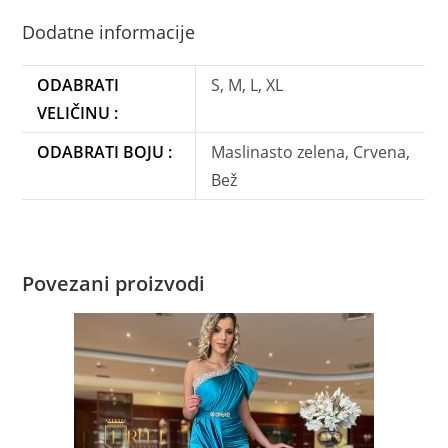
Dodatne informacije
ODABRATI
S, M, L, XL
VELIČINU :
ODABRATI BOJU :
Maslinasto zelena, Crvena,
Bež
Povezani proizvodi