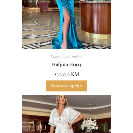
Duge haljine
,
Haljine
Haljina H003
250.00
KM
Odaberi opcije