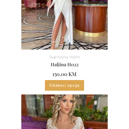
Duge haljine
,
Haljine
Haljina H022
150.00
KM
Odaberi opcije