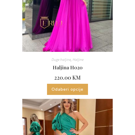
Duge haljine
,
Haljine
Haljina H020
220.00
KM
Odaberi opcije