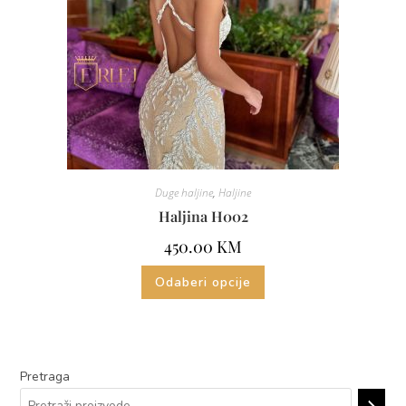
Duge haljine
,
Haljine
Haljina H002
450.00
KM
Odaberi opcije
Pretraga