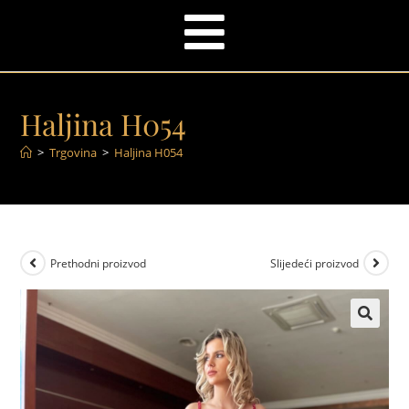
Haljina H054
>
Trgovina
>
Haljina H054
Prethodni proizvod
Slijedeći proizvod
🔍