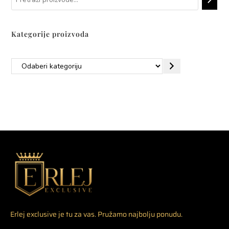
Kategorije proizvoda
Erlej exclusive je tu za vas. Pružamo najbolju ponudu.