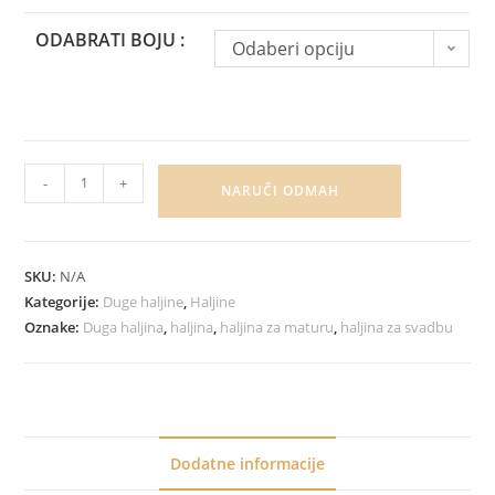
ODABRATI BOJU :
Odaberi opciju
-
+
NARUČI ODMAH
SKU:
N/A
Kategorije:
Duge haljine
,
Haljine
Oznake:
Duga haljina
,
haljina
,
haljina za maturu
,
haljina za svadbu
Dodatne informacije