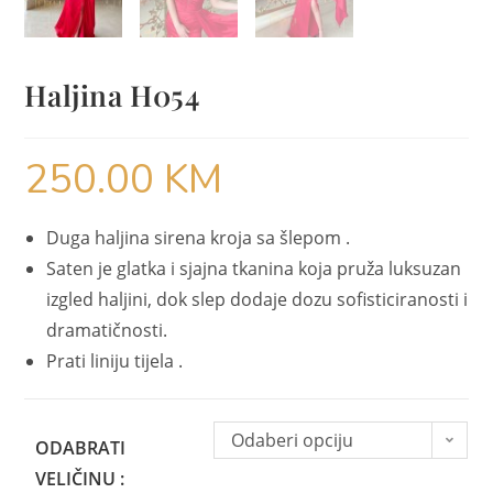
Haljina H054
250.00
KM
Duga haljina sirena kroja sa šlepom .
Saten je glatka i sjajna tkanina koja pruža luksuzan
izgled haljini, dok slep dodaje dozu sofisticiranosti i
dramatičnosti.
Prati liniju tijela .
Odaberi opciju
ODABRATI
VELIČINU :