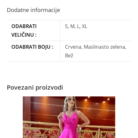
Dodatne informacije
ODABRATI
S, M, L, XL
VELIČINU :
ODABRATI BOJU :
Crvena, Maslinasto zelena,
Bež
Povezani proizvodi