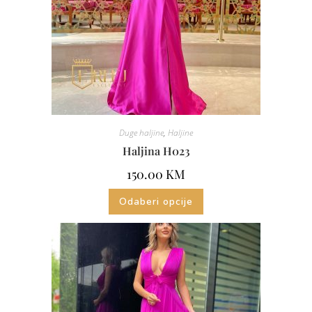
Duge haljine
,
Haljine
Haljina H023
150.00
KM
Odaberi opcije