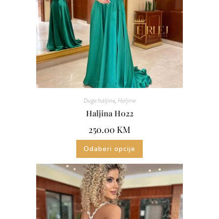
Duge haljine
,
Haljine
Haljina H022
250.00
KM
Odaberi opcije