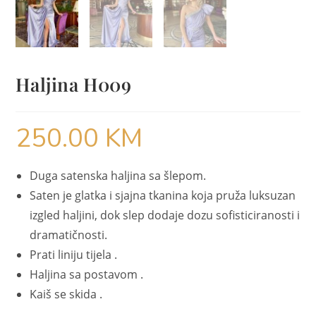
Haljina H009
250.00
KM
Duga satenska haljina sa šlepom.
Saten je glatka i sjajna tkanina koja pruža luksuzan
izgled haljini, dok slep dodaje dozu sofisticiranosti i
dramatičnosti.
Prati liniju tijela .
Haljina sa postavom .
Kaiš se skida .