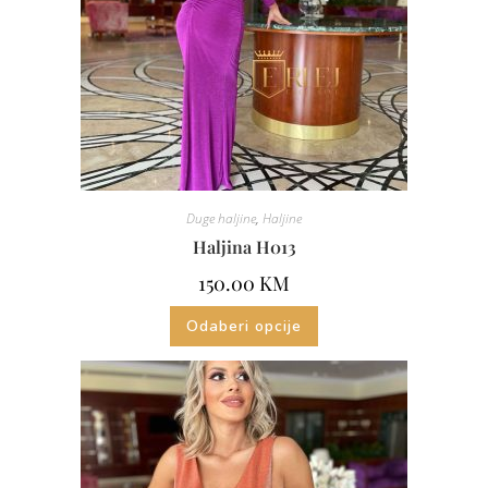
Duge haljine
,
Haljine
Haljina H013
150.00
KM
Odaberi opcije