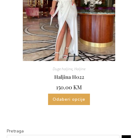
Duge haljine
,
Haljine
Haljina H022
150.00
KM
Odaberi opcije
Pretraga