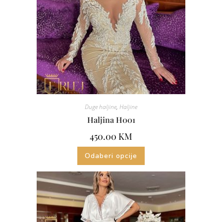
Duge haljine
,
Haljine
Haljina H001
450.00
KM
Odaberi opcije