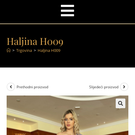
Haljina H009
>
Trgovina
>
Haljina H009
Prethodni proizvod
Slijedeći proizvod
🔍