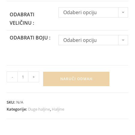
Odaberi opciju
ODABRATI
VELIČINU :
ODABRATI BOJU :
Odaberi opciju
-
+
NARUČI ODMAH
SKU:
N/A
Kategorije:
Duge haljine
,
Haljine