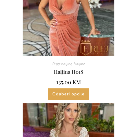
Duge haljine
,
Haljine
Haljina H018
135.00
KM
Odaberi opcije