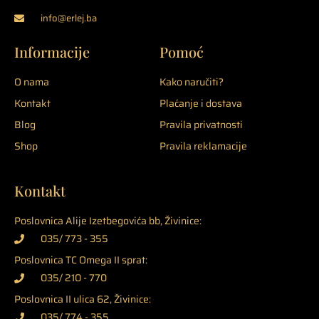
info@erlej.ba
Informacije
Pomoć
O nama
Kako naručiti?
Kontakt
Plaćanje i dostava
Blog
Pravila privatnosti
Shop
Pravila reklamacije
Kontakt
Poslovnica Alije Izetbegovića bb, Živinice:
035/ 773 - 355
Poslovnica TC Omega II sprat:
035/ 210 - 770
Poslovnica II ulica 62, Živinice:
035/ 774 - 355