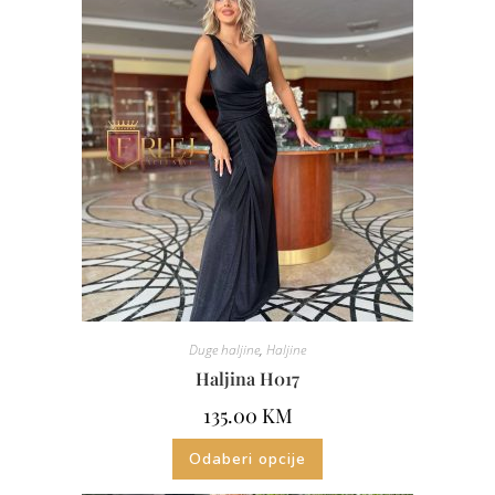
Duge haljine
,
Haljine
Haljina H017
135.00
KM
Odaberi opcije