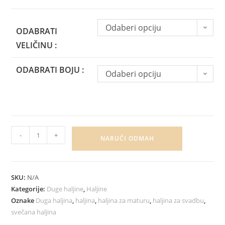
Odaberi opciju
ODABRATI
VELIČINU :
ODABRATI BOJU :
Odaberi opciju
-
+
NARUČI ODMAH
SKU:
N/A
Kategorije:
Duge haljine
,
Haljine
Oznake
Duga haljina
,
haljina
,
haljina za maturu
,
haljina za svadbu
,
svečana haljina