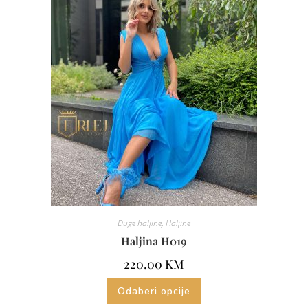
Duge haljine
,
Haljine
Haljina H019
220.00
KM
Odaberi opcije