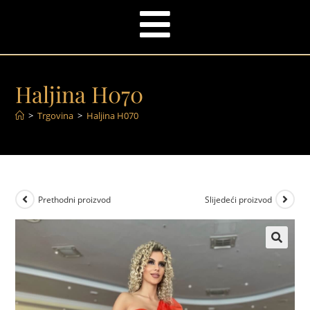
Haljina H070
>
Trgovina
>
Haljina H070
Prethodni proizvod
Slijedeći proizvod
🔍