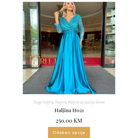
Duge haljine
,
Haljine
,
Haljine za punije dame
Haljina H021
250.00
KM
Odaberi opcije