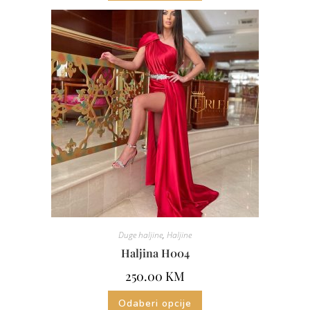
Duge haljine
,
Haljine
Haljina H004
250.00
KM
Odaberi opcije