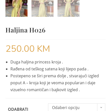
Haljina H026
250.00
KM
Duga haljina princess kroja .
Rađena od teškog satena koji lijepo pada .
Postepeno se širi prema dolje , stvarajući izgled
poput A – kroja koji je veoma popularan i daje
vizuelno romantičan i bajkovit izgled .
Odaberi opciju
ODABRATI