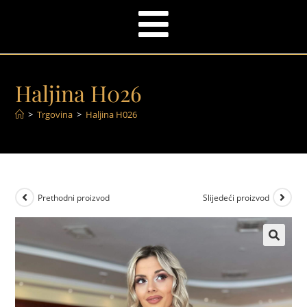
Haljina H026
>
Trgovina
>
Haljina H026
Prethodni proizvod
Slijedeći proizvod
🔍