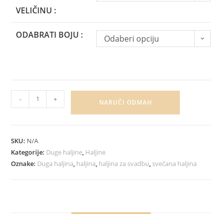
VELIČINU :
ODABRATI BOJU :
Odaberi opciju
-
+
NARUČI ODMAH
SKU:
N/A
Kategorije:
Duge haljine
,
Haljine
Oznake:
Duga haljina
,
haljina
,
haljina za svadbu
,
svečana haljina