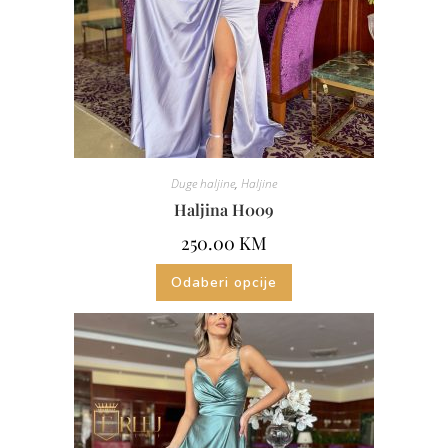
Duge haljine
,
Haljine
Haljina H009
250.00
KM
Odaberi opcije