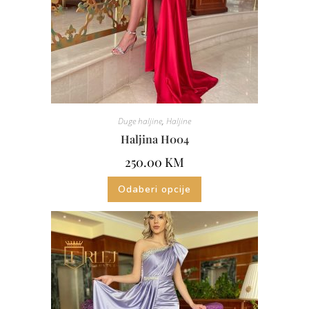
Duge haljine
,
Haljine
Haljina H004
250.00
KM
Odaberi opcije