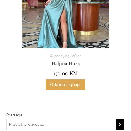
Duge haljine
,
Haljine
Haljina H024
150.00
KM
Odaberi opcije
Pretraga