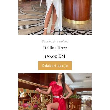
Duge haljine
,
Haljine
Haljina H022
150.00
KM
Odaberi opcije