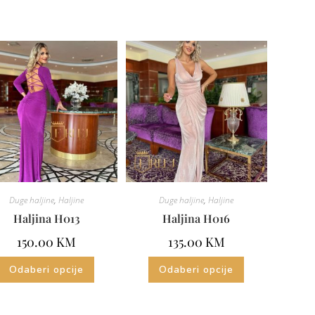
Duge haljine
,
Haljine
Duge haljine
,
Haljine
Haljina H013
Haljina H016
150.00
KM
135.00
KM
Odaberi opcije
Odaberi opcije