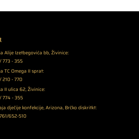
t
a Alije Izetbegovića bb, Živinice:
 773 - 355
a TC Omega II sprat:
 210 - 770
 II ulica 62, Živinice:
/ 774 - 355
ja dječije konfekcije, Arizona, Brčko diskritkt:
761/652-510