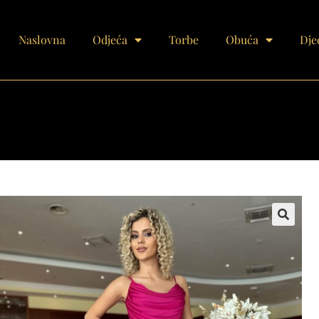
Naslovna
Odjeća
Torbe
Obuća
Dje
🔍