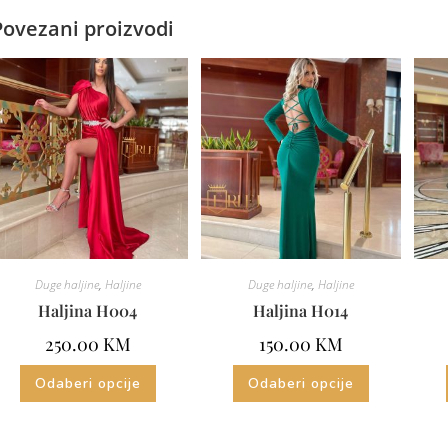
Povezani proizvodi
Duge haljine
,
Haljine
Duge haljine
,
Haljine
Haljina H004
Haljina H014
250.00
KM
150.00
KM
Odaberi opcije
Odaberi opcije