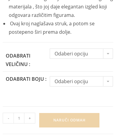
materijala , što joj daje elegantan izgled koji
odgovara različitim figurama.
Ovaj kroj naglašava struk, a potom se
postepeno širi prema dolje.
Odaberi opciju
ODABRATI
VELIČINU :
ODABRATI BOJU :
Odaberi opciju
-
+
NARUČI ODMAH