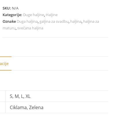
SKU:
N/A
Kategorije:
Duge haljine
,
Haljine
Oznake
Duga haljina
,
galjina za svadbu
,
haljina
,
haljina za
maturu
,
svečana haljina
acije
S, M, L, XL
Ciklama, Zelena