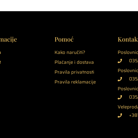
macije
Pomoć
Kontak
a
Kako naručiti?
Poslovnic
035/
t
Plaćanje i dostava
Poslovnic
Pravila privatnosti
035/
Pravila reklamacije
Poslovnica
035
Veleproda
+38