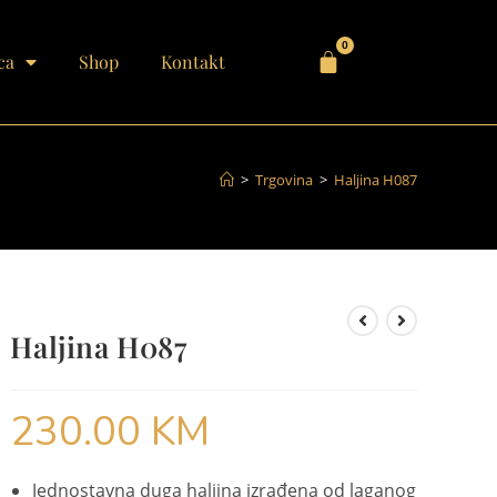
0
ca
Shop
Kontakt
>
Trgovina
>
Haljina H087
Haljina H087
230.00
KM
Jednostavna duga haljina izrađena od laganog