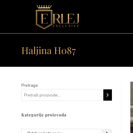
Haljina H087
Pretraga
Kategorije proizvoda