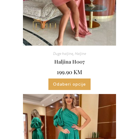
Duge haljine
,
Haljine
Haljina H007
199.90
KM
Odaberi opcije