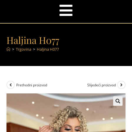
Haljina H077
>
Trgovina
>
Haljina H077
Prethodni proizvod
Slijedeći proizvod
🔍