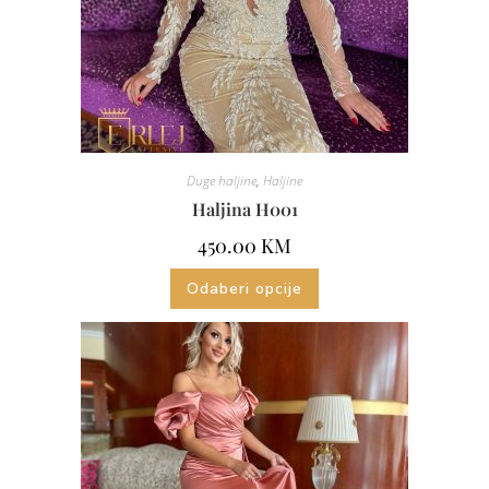
Duge haljine
,
Haljine
Haljina H001
450.00
KM
Odaberi opcije