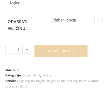
izgled .
Odaberi opciju
ODABRATI
VELIČINU :
-
+
NARUČI ODMAH
SKU:
N/A
Kategorije:
Duge haljine
,
Haljine
Oznake
Duga haljina
,
haljina
,
haljina za maturu
,
haljina za svadbu
,
svečana haljina