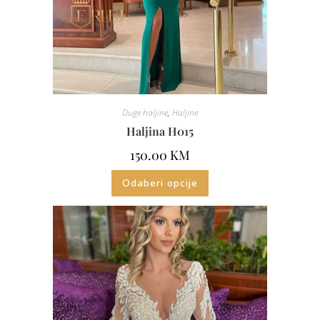
Duge haljine
,
Haljine
Haljina H015
150.00
KM
Odaberi opcije