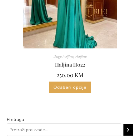
Duge haljine
,
Haljine
Haljina H022
250.00
KM
Odaberi opcije
Pretraga