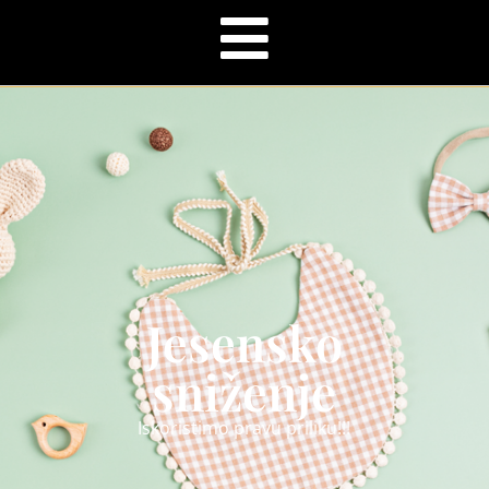
Jesensko
sniženje
Iskoristimo pravu priliku!!!