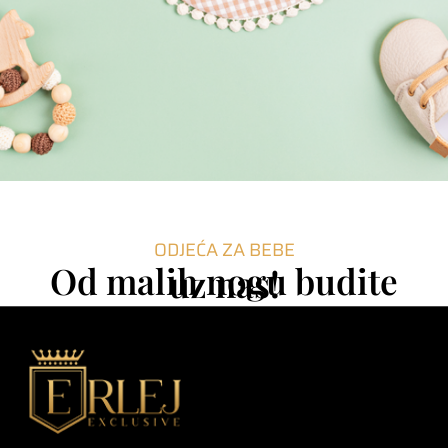
ODJEĆA ZA BEBE
Od malih nogu budite
uz nas!